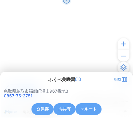
ふくべ美咲園
地図
アプリで見る
鳥取県鳥取市福部町湯山967番地3
0857-75-2751
© ONE COMPATH © GeoTechnologies Inc.
保存
共有
ルート
鳥取県鳥取市福部町湯山