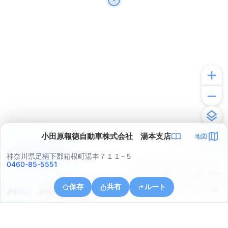
小田原報徳自動車株式会社 湯本支店
地図
アプリで見る
神奈川県足柄下郡箱根町湯本７１１−５
0460-85-5551
© ONE COMPATH © GeoTechnologies Inc.
保存
共有
ルート
神奈川県小田原市早川