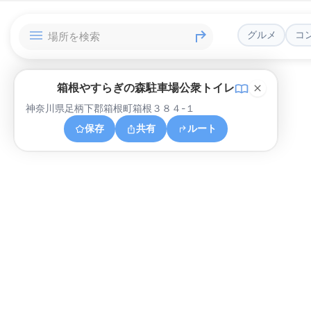
グルメ
コ
箱根やすらぎの森駐車場公衆トイレ
神奈川県足柄下郡箱根町箱根３８４-１
保存
共有
ルート