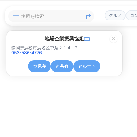
グルメ
コ
地場企業振興協組
静岡県浜松市浜名区中条２１４−２
053-586-4776
保存
共有
ルート