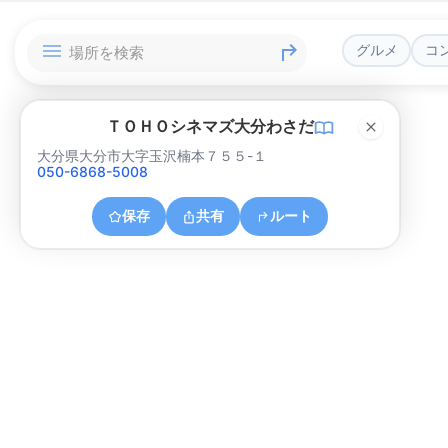
グルメ
コ
ＴＯＨＯシネマズ大分わさだ
大分県大分市大字玉沢楠本７５５-１
050-6868-5008
保存
共有
ルート