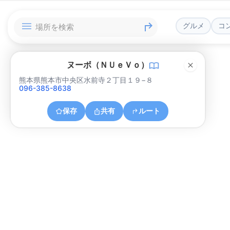
グルメ
コ
ヌーボ（ＮＵｅＶｏ）
熊本県熊本市中央区水前寺２丁目１９−８
096-385-8638
保存
共有
ルート