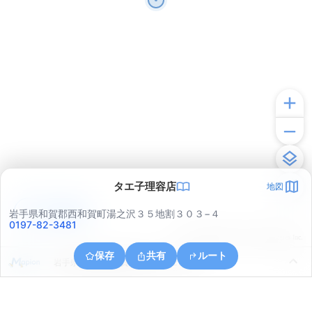
タエ子理容店
地図
アプリで見る
岩手県和賀郡西和賀町湯之沢３５地割３０３−４
0197-82-3481
© ONE COMPATH © GeoTechnologies Inc.
保存
共有
ルート
岩手県和賀郡西和賀町湯之沢３２地割