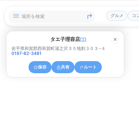
グルメ
コ
タエ子理容店
岩手県和賀郡西和賀町湯之沢３５地割３０３−４
0197-82-3481
保存
共有
ルート