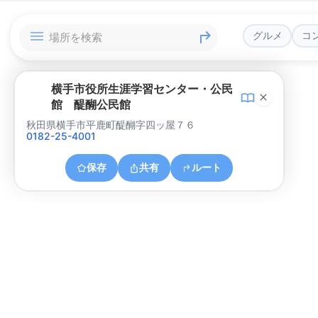
グルメ
コ
横手市役所生涯学習センター・公民
館 醍醐公民館
秋田県横手市平鹿町醍醐字四ッ屋７６
0182-25-4001
保存
共有
ルート