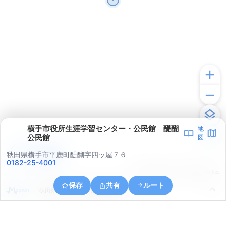
横手市役所生涯学習センター・公民館 醍醐
地
公民館
図
アプリで見る
秋田県横手市平鹿町醍醐字四ッ屋７６
0182-25-4001
© ONE COMPATH © GeoTechnologies Inc.
保存
共有
ルート
秋田県横手市平鹿町醍醐浅舞山