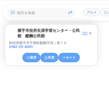
グルメ
コ
横手市役所生涯学習センター・公民
館 醍醐公民館
秋田県横手市平鹿町醍醐字四ッ屋７６
0182-25-4001
保存
共有
ルート