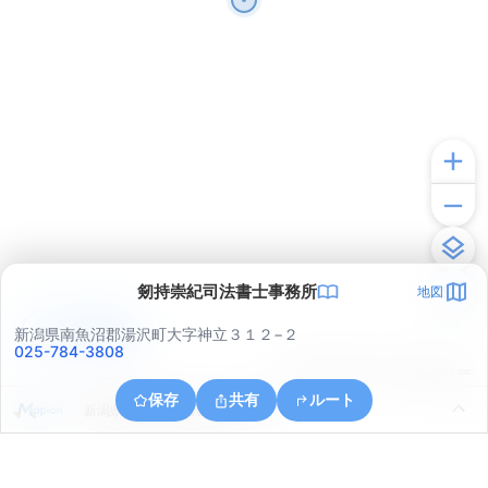
剱持崇紀司法書士事務所
地図
アプリで見る
新潟県南魚沼郡湯沢町大字神立３１２−２
025-784-3808
© ONE COMPATH © GeoTechnologies Inc.
保存
共有
ルート
新潟県南魚沼郡湯沢町大字神立