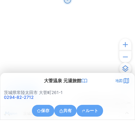
大菅温泉 元湯旅館
地図
アプリで見る
茨城県常陸太田市 大菅町261-1
0294-82-2712
© ONE COMPATH © GeoTechnologies Inc.
保存
共有
ルート
茨城県日立市下深荻町