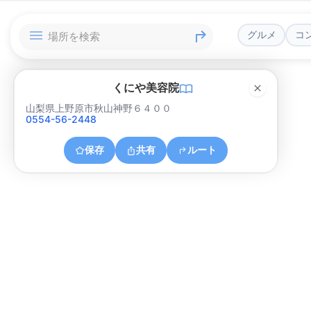
グルメ
コ
くにや美容院
山梨県上野原市秋山神野６４００
0554-56-2448
保存
共有
ルート