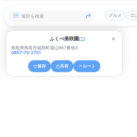
グルメ
コ
ふくべ美咲園
鳥取県鳥取市福部町湯山967番地3
0857-75-2751
保存
共有
ルート