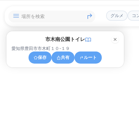
グルメ
コ
市木南公園トイレ
愛知県豊田市市木町１０-１９
保存
共有
ルート