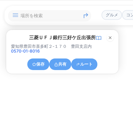
グルメ
コ
三菱ＵＦＪ銀行三好ケ丘出張所
愛知県豊田市喜多町２-１７０ 豊田支店内
0570-01-8016
保存
共有
ルート