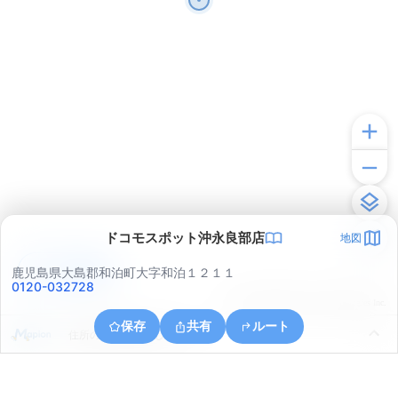
ドコモスポット沖永良部店
地図
アプリで見る
鹿児島県大島郡和泊町大字和泊１２１１
0120-032728
© ONE COMPATH © GeoTechnologies Inc.
保存
共有
ルート
住所の取得に失敗しました