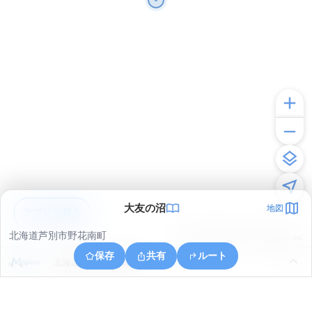
大友の沼
地図
アプリで見る
北海道芦別市野花南町
© ONE COMPATH © GeoTechnologies Inc.
保存
共有
ルート
北海道芦別市野花南町