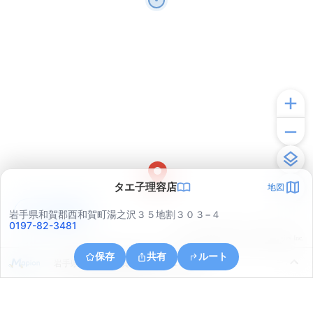
タエ子理容店
地図
アプリで見る
岩手県和賀郡西和賀町湯之沢３５地割３０３−４
0197-82-3481
© ONE COMPATH © GeoTechnologies Inc.
保存
共有
ルート
岩手県和賀郡西和賀町湯之沢３１地割