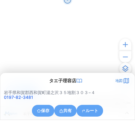
タエ子理容店
地図
アプリで見る
岩手県和賀郡西和賀町湯之沢３５地割３０３−４
0197-82-3481
© ONE COMPATH © GeoTechnologies Inc.
保存
共有
ルート
岩手県和賀郡西和賀町川尻４１地割