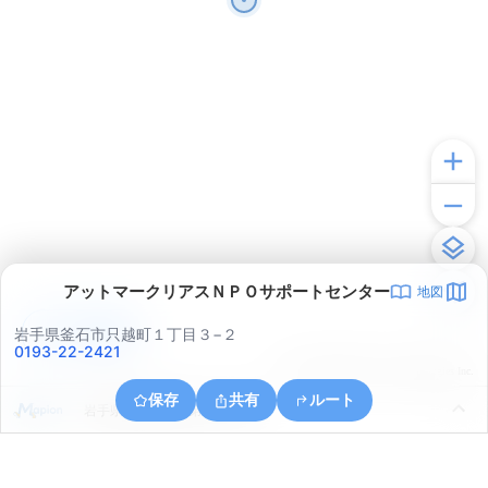
アットマークリアスＮＰＯサポートセンター
地図
アプリで見る
岩手県釜石市只越町１丁目３−２
0193-22-2421
© ONE COMPATH © GeoTechnologies Inc.
保存
共有
ルート
岩手県釜石市釜石第１５地割