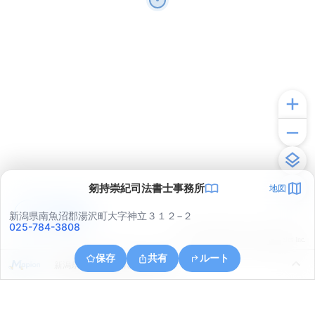
剱持崇紀司法書士事務所
地図
アプリで見る
新潟県南魚沼郡湯沢町大字神立３１２−２
025-784-3808
© ONE COMPATH © GeoTechnologies Inc.
保存
共有
ルート
新潟県南魚沼郡湯沢町大字神立