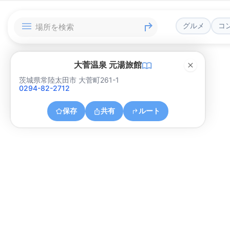
グルメ
コ
大菅温泉 元湯旅館
茨城県常陸太田市 大菅町261-1
0294-82-2712
保存
共有
ルート