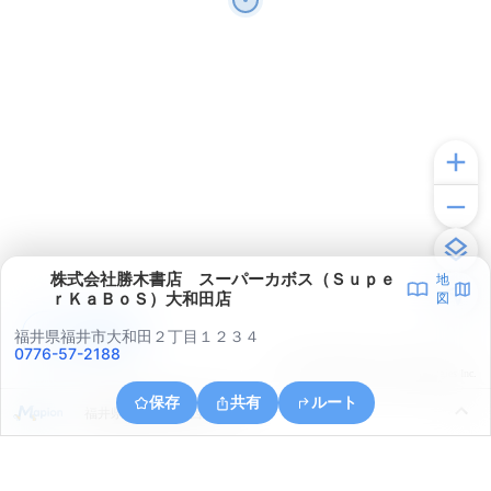
株式会社勝木書店 スーパーカボス（Ｓｕｐｅ
地
ｒＫａＢｏＳ）大和田店
図
アプリで見る
福井県福井市大和田２丁目１２３４
0776-57-2188
© ONE COMPATH © GeoTechnologies Inc.
保存
共有
ルート
福井県福井市高木西１丁目