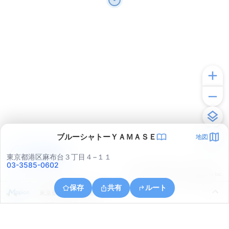
ブルーシャトーＹＡＭＡＳＥ
地図
アプリで見る
東京都港区麻布台３丁目４−１１
03-3585-0602
© ONE COMPATH © GeoTechnologies Inc.
保存
共有
ルート
東京都千代田区一番町