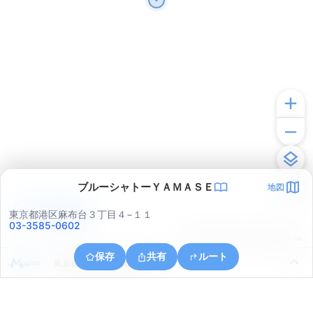
ブルーシャトーＹＡＭＡＳＥ
地図
アプリで見る
東京都港区麻布台３丁目４−１１
03-3585-0602
© ONE COMPATH © GeoTechnologies Inc.
保存
共有
ルート
東京都千代田区日比谷公園１