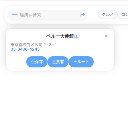
グルメ
コ
ペルー大使館
東京都渋谷区広尾２-３-１
03-3406-4243
保存
共有
ルート