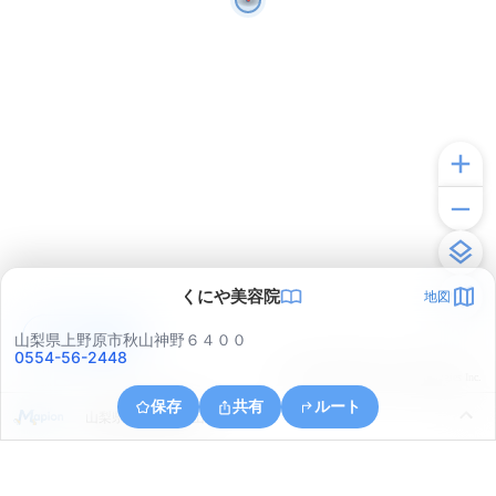
くにや美容院
地図
アプリで見る
山梨県上野原市秋山神野６４００
0554-56-2448
© ONE COMPATH © GeoTechnologies Inc.
保存
共有
ルート
山梨県上野原市秋山