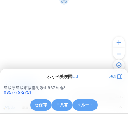
ふくべ美咲園
地図
アプリで見る
鳥取県鳥取市福部町湯山967番地3
0857-75-2751
© ONE COMPATH © GeoTechnologies Inc.
保存
共有
ルート
鳥取県鳥取市浜坂