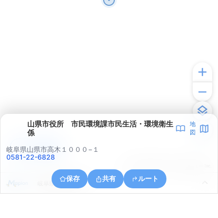
山県市役所 市民環境課市民生活・環境衛生
地
係
図
アプリで見る
岐阜県山県市高木１０００−１
0581-22-6828
© ONE COMPATH © GeoTechnologies Inc.
保存
共有
ルート
岐阜県山県市高富