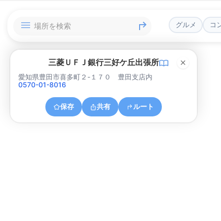
グルメ
コ
三菱ＵＦＪ銀行三好ケ丘出張所
愛知県豊田市喜多町２-１７０ 豊田支店内
0570-01-8016
保存
共有
ルート