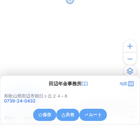
田辺年金事務所
地図
アプリで見る
和歌山県田辺市朝日ヶ丘２４−８
0739-24-0432
© ONE COMPATH © GeoTechnologies Inc.
保存
共有
ルート
和歌山県田辺市下万呂