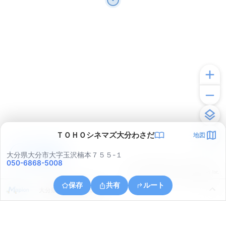
ＴＯＨＯシネマズ大分わさだ
地図
アプリで見る
大分県大分市大字玉沢楠本７５５-１
050-6868-5008
© ONE COMPATH © GeoTechnologies Inc.
保存
共有
ルート
大分県大分市大字田尻