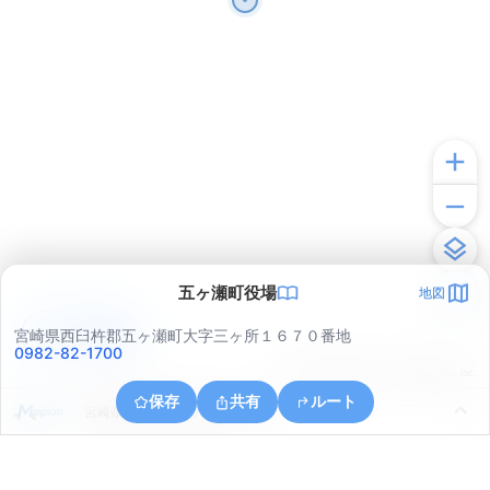
五ヶ瀬町役場
地図
アプリで見る
宮崎県西臼杵郡五ヶ瀬町大字三ヶ所１６７０番地
0982-82-1700
© ONE COMPATH © GeoTechnologies Inc.
保存
共有
ルート
宮崎県西臼杵郡五ヶ瀬町三ヶ所