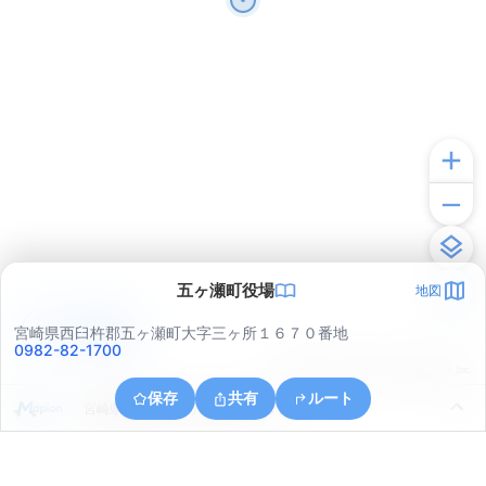
五ヶ瀬町役場
地図
アプリで見る
宮崎県西臼杵郡五ヶ瀬町大字三ヶ所１６７０番地
0982-82-1700
© ONE COMPATH © GeoTechnologies Inc.
保存
共有
ルート
宮崎県西臼杵郡五ヶ瀬町大字三ヶ所