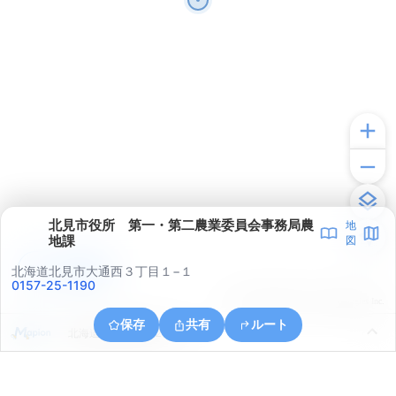
北見市役所 第一・第二農業委員会事務局農
地
地課
図
アプリで見る
北海道北見市大通西３丁目１−１
0157-25-1190
© ONE COMPATH © GeoTechnologies Inc.
保存
共有
ルート
北海道北見市桜町２丁目