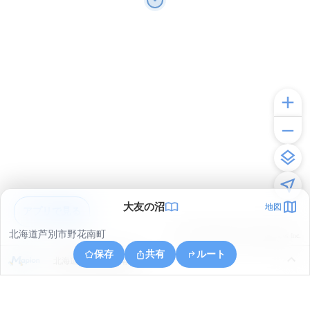
大友の沼
地図
アプリで見る
北海道芦別市野花南町
© ONE COMPATH © GeoTechnologies Inc.
保存
共有
ルート
北海道芦別市野花南町