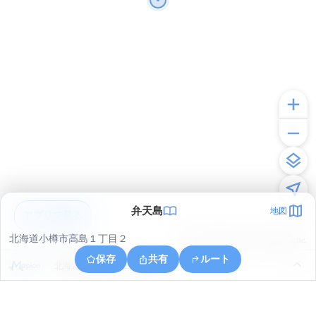
弁天島
地図
アプリで見る
北海道小樽市高島１丁目２
© ONE COMPATH © GeoTechnologies Inc.
保存
共有
ルート
北海道小樽市手宮１丁目１