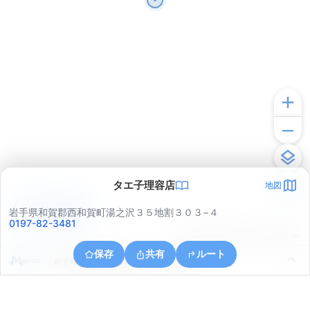
タエ子理容店
地図
アプリで見る
岩手県和賀郡西和賀町湯之沢３５地割３０３−４
0197-82-3481
© ONE COMPATH © GeoTechnologies Inc.
保存
共有
ルート
岩手県和賀郡西和賀町上野々３８地割