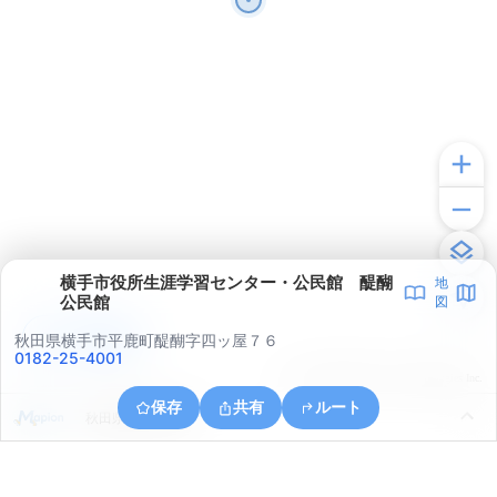
横手市役所生涯学習センター・公民館 醍醐
地
公民館
図
アプリで見る
秋田県横手市平鹿町醍醐字四ッ屋７６
0182-25-4001
© ONE COMPATH © GeoTechnologies Inc.
保存
共有
ルート
秋田県横手市柳田