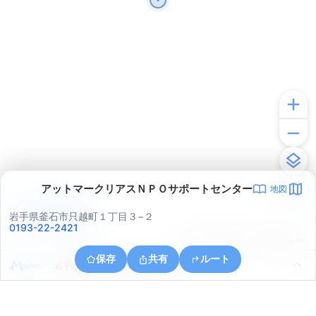
アットマークリアスＮＰＯサポートセンター
地図
アプリで見る
岩手県釜石市只越町１丁目３−２
0193-22-2421
© ONE COMPATH © GeoTechnologies Inc.
保存
共有
ルート
岩手県釜石市釜石第１５地割