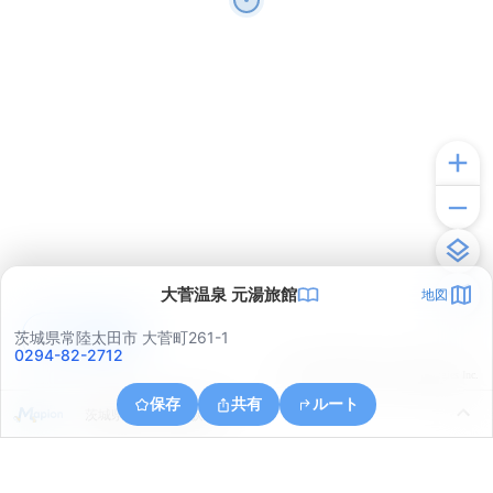
大菅温泉 元湯旅館
地図
アプリで見る
茨城県常陸太田市 大菅町261-1
0294-82-2712
© ONE COMPATH © GeoTechnologies Inc.
保存
共有
ルート
茨城県日立市中深荻町