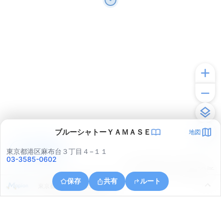
ブルーシャトーＹＡＭＡＳＥ
地図
アプリで見る
東京都港区麻布台３丁目４−１１
03-3585-0602
© ONE COMPATH © GeoTechnologies Inc.
保存
共有
ルート
東京都千代田区日比谷公園１