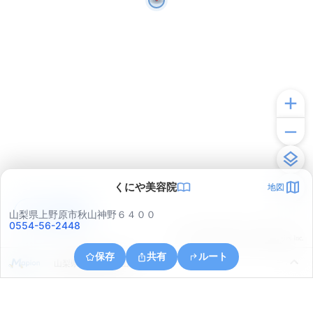
くにや美容院
地図
アプリで見る
山梨県上野原市秋山神野６４００
0554-56-2448
© ONE COMPATH © GeoTechnologies Inc.
保存
共有
ルート
山梨県上野原市秋山