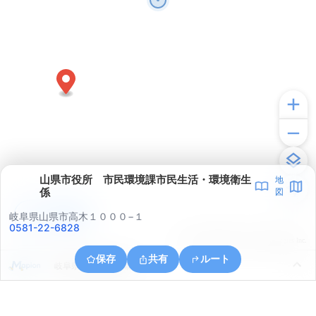
山県市役所 市民環境課市民生活・環境衛生
地
係
図
アプリで見る
岐阜県山県市高木１０００−１
0581-22-6828
© ONE COMPATH © GeoTechnologies Inc.
保存
共有
ルート
岐阜県山県市西深瀬