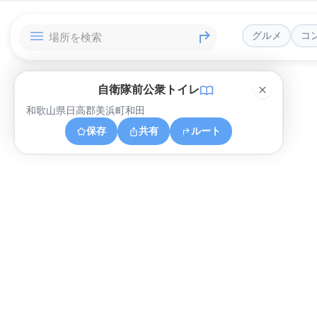
グルメ
コ
自衛隊前公衆トイレ
和歌山県日高郡美浜町和田
保存
共有
ルート