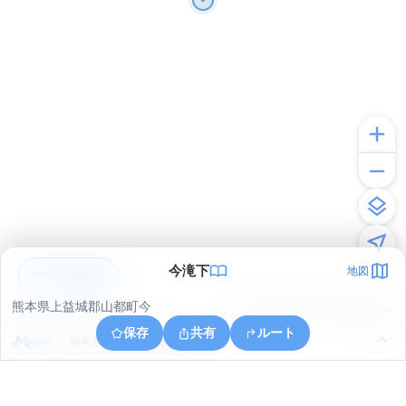
今滝下
地図
アプリで見る
熊本県上益城郡山都町今
© ONE COMPATH © GeoTechnologies Inc.
保存
共有
ルート
熊本県上益城郡山都町長崎