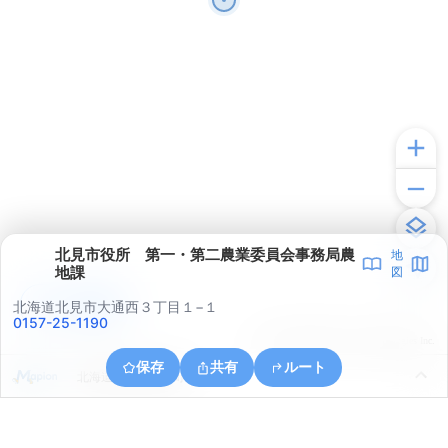
北見市役所 第一・第二農業委員会事務局農
地
地課
図
アプリで見る
北海道北見市大通西３丁目１−１
0157-25-1190
© ONE COMPATH © GeoTechnologies Inc.
保存
共有
ルート
北海道北見市朝日町