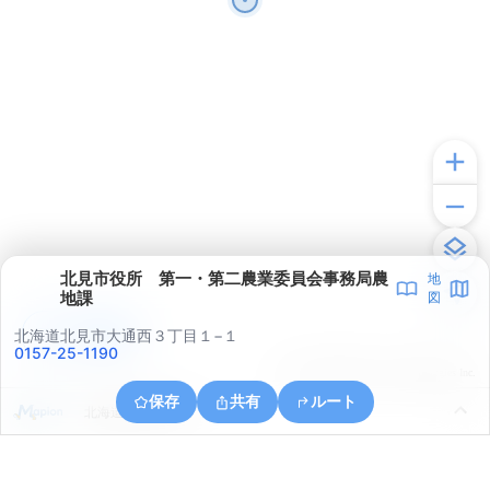
北見市役所 第一・第二農業委員会事務局農
地
地課
図
アプリで見る
北海道北見市大通西３丁目１−１
0157-25-1190
© ONE COMPATH © GeoTechnologies Inc.
保存
共有
ルート
北海道北見市川東